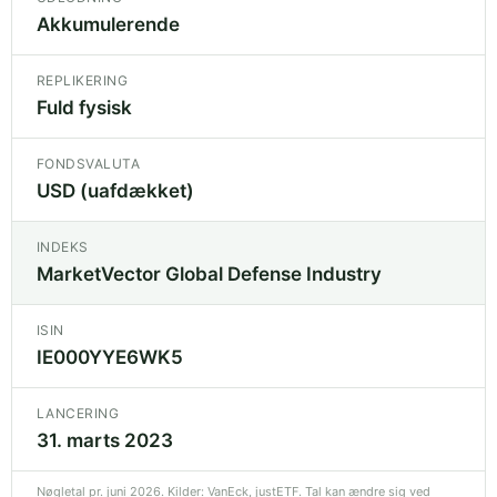
Akkumulerende
REPLIKERING
Fuld fysisk
FONDSVALUTA
USD (uafdækket)
INDEKS
MarketVector Global Defense Industry
ISIN
IE000YYE6WK5
LANCERING
31. marts 2023
Nøgletal pr. juni 2026. Kilder: VanEck, justETF. Tal kan ændre sig ved