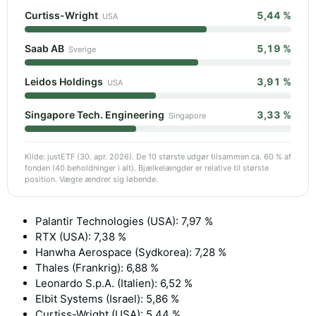
Curtiss-Wright
5,44 %
USA
Saab AB
5,19 %
Sverige
Leidos Holdings
3,91 %
USA
Singapore Tech. Engineering
3,33 %
Singapore
Kilde: justETF (30. apr. 2026). De 10 største udgør tilsammen ca. 60 % af
fonden (40 beholdninger i alt). Bjælkelængder er relative til største
position. Vægte ændrer sig løbende.
Palantir Technologies (USA): 7,97 %
RTX (USA): 7,38 %
Hanwha Aerospace (Sydkorea): 7,28 %
Thales (Frankrig): 6,88 %
Leonardo S.p.A. (Italien): 6,52 %
Elbit Systems (Israel): 5,86 %
Curtiss-Wright (USA): 5,44 %