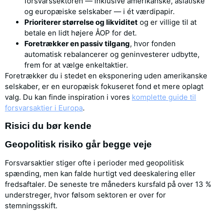
forsvarssektoren — inklusive amerikanske, asiatiske
og europæiske selskaber — i ét værdipapir.
Prioriterer størrelse og likviditet
og er villige til at
betale en lidt højere ÅOP for det.
Foretrækker en passiv tilgang
, hvor fonden
automatisk rebalancerer og geninvesterer udbytte,
frem for at vælge enkeltaktier.
Foretrækker du i stedet en eksponering uden amerikanske
selskaber, er en europæisk fokuseret fond et mere oplagt
valg. Du kan finde inspiration i vores
komplette guide til
forsvarsaktier i Europa
.
Risici du bør kende
Geopolitisk risiko går begge veje
Forsvarsaktier stiger ofte i perioder med geopolitisk
spænding, men kan falde hurtigt ved deeskalering eller
fredsaftaler. De seneste tre måneders kursfald på over 13 %
understreger, hvor følsom sektoren er over for
stemningsskift.