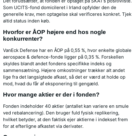
Det forudsætter, at fonden er optaget på SKAT’s positivliste.
Som UCITS-fond domicileret i Irland opfylder den de
generelle krav, men optagelse skal verificeres konkret. Tjek
altid status inden køb.
Hvorfor er ÅOP højere end hos nogle
konkurrenter?
VanEck Defense har en ÅOP på 0,55 %, hvor enkelte globale
aerospace & defence-fonde ligger på 0,35 %. Forskellen
skyldes blandt andet fondens specifikke indeks og
sammensætning. Højere omkostninger trækker alt andet
lige fra det langsigtede afkast, så det er værd at holde op
mod, hvad du får af eksponering til gengæld.
Hvor mange aktier er der i fonden?
Fonden indeholder 40 aktier (antallet kan variere en smule
ved rebalancering). Den bruger fuld fysisk replikering,
hvilket betyder, at den faktisk ejer aktierne i indekset frem
for at efterligne afkastet via derivater.