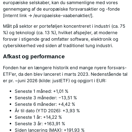
europæiske selskaber, kan du sammenligne med vores
gennemgang af de europæiske forsvarsaktier og -fonde
[internt link → /europaeiske-vaabenaktier/].
Målt på sektor er porteføljen koncentreret i industri (ca. 75
%) og teknologi (ca. 13 %), hvilket afspejler, at moderne
forsvar i stigende grad omfatter software, elektronik og
cybersikkerhed ved siden af traditionel tung industri.
Afkast og performance
Fonden har en længere historik end mange nyere forsvars-
ETF’er, da den blev lanceret i marts 2023. Nedenstående tal
er pr. ~juni 2026 (kilde: justETF) og opgjort i EUR:
Seneste 1 måned: +1,01 %
Seneste 3 måneder: −13,51 %
Seneste 6 måneder: +4,42 %
År til dato (YTD 2026): +3,93 %
Seneste 1 år: +14,22 %
Seneste 3 år: +163,91 %
Siden lancering (MAX): +191,93 %