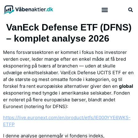
Hvad er våbenaktier?
VanEck Defense ETF (DFNS)
– komplet analyse 2026
Mens forsvarssektoren er kommet i fokus hos investorer
verden over, leder mange efter en enkel måde at få bred
eksponering på tværs af branchen — uden at skulle
udvælge enkeltselskaber. VanEck Defense UCITS ETF er en
af de største og mest omsatte fonde i kategorien, og til
forskel fra rent europæiske alternativer giver den en
global
eksponering med tyngde i amerikanske selskaber. Fonden
er noteret på flere europæiske børser, blandt andet
Euronext (notering for DFNS):
https://live.euronext.com/en/product/etfs/IE000YYE6WK5-
ETFP
I denne analyse gennemgår vi fondens indeks,