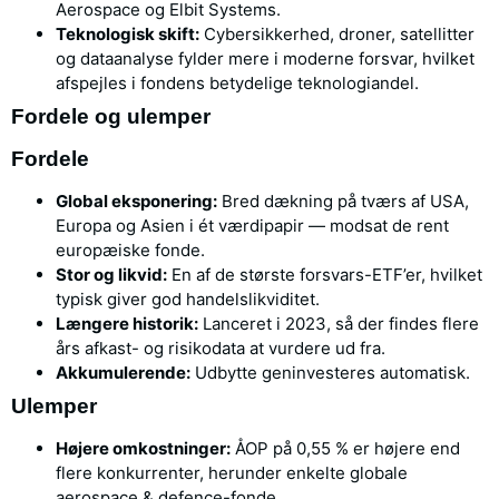
Aerospace og Elbit Systems.
Teknologisk skift:
Cybersikkerhed, droner, satellitter
og dataanalyse fylder mere i moderne forsvar, hvilket
afspejles i fondens betydelige teknologiandel.
Fordele og ulemper
Fordele
Global eksponering:
Bred dækning på tværs af USA,
Europa og Asien i ét værdipapir — modsat de rent
europæiske fonde.
Stor og likvid:
En af de største forsvars-ETF’er, hvilket
typisk giver god handelslikviditet.
Længere historik:
Lanceret i 2023, så der findes flere
års afkast- og risikodata at vurdere ud fra.
Akkumulerende:
Udbytte geninvesteres automatisk.
Ulemper
Højere omkostninger:
ÅOP på 0,55 % er højere end
flere konkurrenter, herunder enkelte globale
aerospace & defence-fonde.