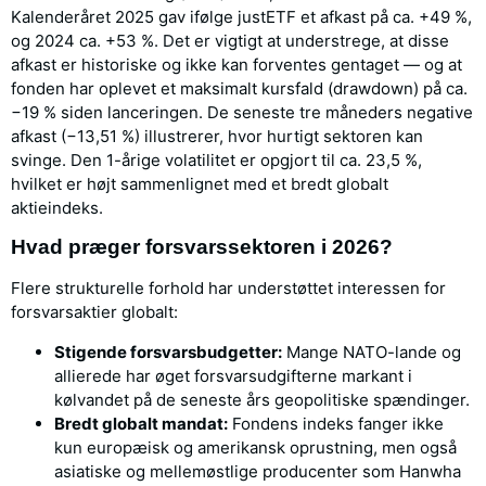
Kalenderåret 2025 gav ifølge justETF et afkast på ca. +49 %,
og 2024 ca. +53 %. Det er vigtigt at understrege, at disse
afkast er historiske og ikke kan forventes gentaget — og at
fonden har oplevet et maksimalt kursfald (drawdown) på ca.
−19 % siden lanceringen. De seneste tre måneders negative
afkast (−13,51 %) illustrerer, hvor hurtigt sektoren kan
svinge. Den 1-årige volatilitet er opgjort til ca. 23,5 %,
hvilket er højt sammenlignet med et bredt globalt
aktieindeks.
Hvad præger forsvarssektoren i 2026?
Flere strukturelle forhold har understøttet interessen for
forsvarsaktier globalt:
Stigende forsvarsbudgetter:
Mange NATO-lande og
allierede har øget forsvarsudgifterne markant i
kølvandet på de seneste års geopolitiske spændinger.
Bredt globalt mandat:
Fondens indeks fanger ikke
kun europæisk og amerikansk oprustning, men også
asiatiske og mellemøstlige producenter som Hanwha