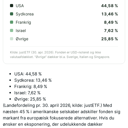
USA
44,58 %
Sydkorea
13,46 %
Frankrig
8,49 %
Israel
7,62 %
Øvrige
25,85 %
Kilde: justETF (30. apr. 2026). Fonden er USD-noteret og ikke
valutaafdækket. “Øvrige” dækker bl.a. Sverige, Italien og Singapore.
USA: 44,58 %
Sydkorea: 13,46 %
Frankrig: 8,49 %
Israel: 7,62 %
Øvrige: 25,85 %
(Landefordeling pr. 30. april 2026, kilde: justETF.) Med
næsten 45 % i amerikanske selskaber adskiller fonden sig
markant fra europæisk fokuserede alternativer. Hvis du
ønsker en eksponering, der udelukkende dækker