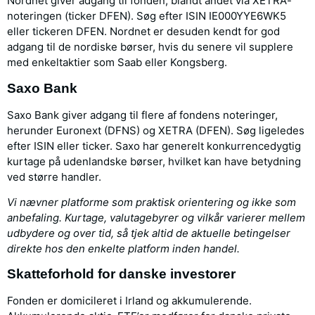
Nordnet giver adgang til fonden, blandt andet via XETRA-
noteringen (ticker DFEN). Søg efter ISIN IE000YYE6WK5
eller tickeren DFEN. Nordnet er desuden kendt for god
adgang til de nordiske børser, hvis du senere vil supplere
med enkeltaktier som Saab eller Kongsberg.
Saxo Bank
Saxo Bank giver adgang til flere af fondens noteringer,
herunder Euronext (DFNS) og XETRA (DFEN). Søg ligeledes
efter ISIN eller ticker. Saxo har generelt konkurrencedygtig
kurtage på udenlandske børser, hvilket kan have betydning
ved større handler.
Vi nævner platforme som praktisk orientering og ikke som
anbefaling. Kurtage, valutagebyrer og vilkår varierer mellem
udbydere og over tid, så tjek altid de aktuelle betingelser
direkte hos den enkelte platform inden handel.
Skatteforhold for danske investorer
Fonden er domicileret i Irland og akkumulerende.