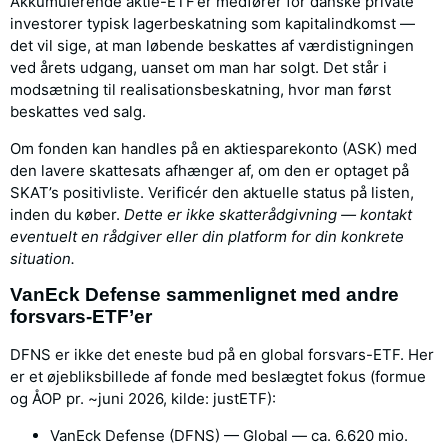
Akkumulerende aktie-ETF’er medfører for danske private
investorer typisk lagerbeskatning som kapitalindkomst —
det vil sige, at man løbende beskattes af værdistigningen
ved årets udgang, uanset om man har solgt. Det står i
modsætning til realisationsbeskatning, hvor man først
beskattes ved salg.
Om fonden kan handles på en aktiesparekonto (ASK) med
den lavere skattesats afhænger af, om den er optaget på
SKAT’s positivliste. Verificér den aktuelle status på listen,
inden du køber.
Dette er ikke skatterådgivning — kontakt
eventuelt en rådgiver eller din platform for din konkrete
situation.
VanEck Defense sammenlignet med andre
forsvars-ETF’er
DFNS er ikke det eneste bud på en global forsvars-ETF. Her
er et øjebliksbillede af fonde med beslægtet fokus (formue
og ÅOP pr. ~juni 2026, kilde: justETF):
VanEck Defense (DFNS) — Global — ca. 6.620 mio.