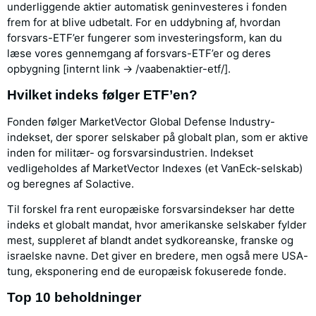
underliggende aktier automatisk geninvesteres i fonden
frem for at blive udbetalt. For en uddybning af, hvordan
forsvars-ETF’er fungerer som investeringsform, kan du
læse vores gennemgang af forsvars-ETF’er og deres
opbygning [internt link → /vaabenaktier-etf/].
Hvilket indeks følger ETF’en?
Fonden følger MarketVector Global Defense Industry-
indekset, der sporer selskaber på globalt plan, som er aktive
inden for militær- og forsvarsindustrien. Indekset
vedligeholdes af MarketVector Indexes (et VanEck-selskab)
og beregnes af Solactive.
Til forskel fra rent europæiske forsvarsindekser har dette
indeks et globalt mandat, hvor amerikanske selskaber fylder
mest, suppleret af blandt andet sydkoreanske, franske og
israelske navne. Det giver en bredere, men også mere USA-
tung, eksponering end de europæisk fokuserede fonde.
Top 10 beholdninger