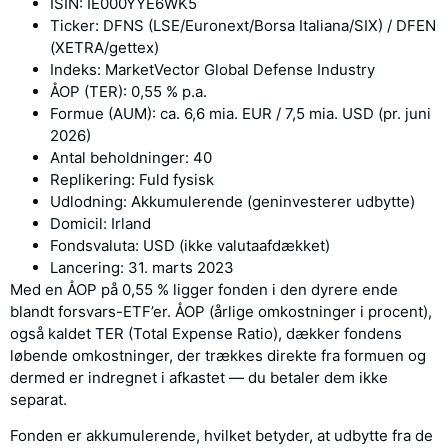
ISIN: IE000YYE6WK5
Ticker: DFNS (LSE/Euronext/Borsa Italiana/SIX) / DFEN
(XETRA/gettex)
Indeks: MarketVector Global Defense Industry
ÅOP (TER): 0,55 % p.a.
Formue (AUM): ca. 6,6 mia. EUR / 7,5 mia. USD (pr. juni
2026)
Antal beholdninger: 40
Replikering: Fuld fysisk
Udlodning: Akkumulerende (geninvesterer udbytte)
Domicil: Irland
Fondsvaluta: USD (ikke valutaafdækket)
Lancering: 31. marts 2023
Med en ÅOP på 0,55 % ligger fonden i den dyrere ende
blandt forsvars-ETF’er. ÅOP (årlige omkostninger i procent),
også kaldet TER (Total Expense Ratio), dækker fondens
løbende omkostninger, der trækkes direkte fra formuen og
dermed er indregnet i afkastet — du betaler dem ikke
separat.
Fonden er akkumulerende, hvilket betyder, at udbytte fra de