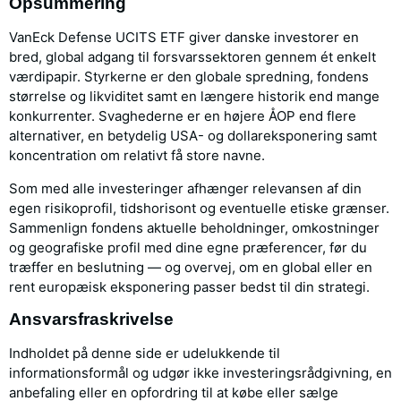
Opsummering
VanEck Defense UCITS ETF giver danske investorer en
bred, global adgang til forsvarssektoren gennem ét enkelt
værdipapir. Styrkerne er den globale spredning, fondens
størrelse og likviditet samt en længere historik end mange
konkurrenter. Svaghederne er en højere ÅOP end flere
alternativer, en betydelig USA- og dollareksponering samt
koncentration om relativt få store navne.
Som med alle investeringer afhænger relevansen af din
egen risikoprofil, tidshorisont og eventuelle etiske grænser.
Sammenlign fondens aktuelle beholdninger, omkostninger
og geografiske profil med dine egne præferencer, før du
træffer en beslutning — og overvej, om en global eller en
rent europæisk eksponering passer bedst til din strategi.
Ansvarsfraskrivelse
Indholdet på denne side er udelukkende til
informationsformål og udgør ikke investeringsrådgivning, en
anbefaling eller en opfordring til at købe eller sælge