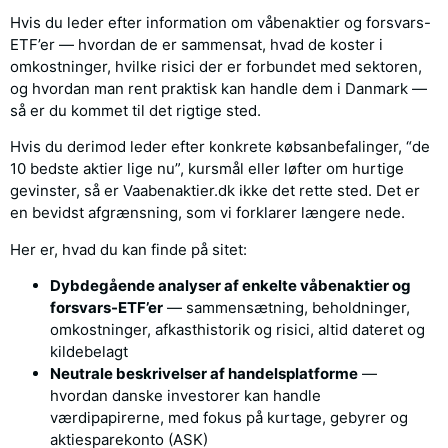
Hvis du leder efter information om våbenaktier og forsvars-
ETF’er — hvordan de er sammensat, hvad de koster i
omkostninger, hvilke risici der er forbundet med sektoren,
og hvordan man rent praktisk kan handle dem i Danmark —
så er du kommet til det rigtige sted.
Hvis du derimod leder efter konkrete købsanbefalinger, “de
10 bedste aktier lige nu”, kursmål eller løfter om hurtige
gevinster, så er Vaabenaktier.dk ikke det rette sted. Det er
en bevidst afgrænsning, som vi forklarer længere nede.
Her er, hvad du kan finde på sitet:
Dybdegående analyser af enkelte våbenaktier og
forsvars-ETF’er
— sammensætning, beholdninger,
omkostninger, afkasthistorik og risici, altid dateret og
kildebelagt
Neutrale beskrivelser af handelsplatforme
—
hvordan danske investorer kan handle
værdipapirerne, med fokus på kurtage, gebyrer og
aktiesparekonto (ASK)