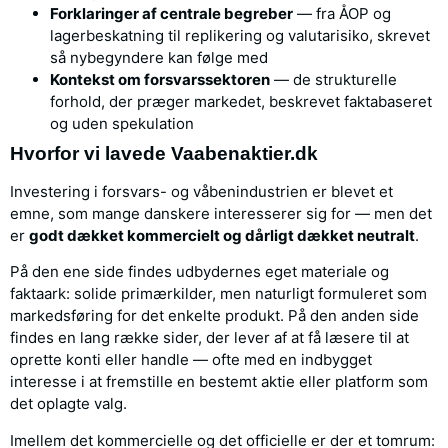
Forklaringer af centrale begreber
— fra ÅOP og
lagerbeskatning til replikering og valutarisiko, skrevet
så nybegyndere kan følge med
Kontekst om forsvarssektoren
— de strukturelle
forhold, der præger markedet, beskrevet faktabaseret
og uden spekulation
Hvorfor vi lavede Vaabenaktier.dk
Investering i forsvars- og våbenindustrien er blevet et
emne, som mange danskere interesserer sig for — men det
er
godt dækket kommercielt og dårligt dækket neutralt
.
På den ene side findes udbydernes eget materiale og
faktaark: solide primærkilder, men naturligt formuleret som
markedsføring for det enkelte produkt. På den anden side
findes en lang række sider, der lever af at få læsere til at
oprette konti eller handle — ofte med en indbygget
interesse i at fremstille en bestemt aktie eller platform som
det oplagte valg.
Imellem det kommercielle og det officielle er der et tomrum: