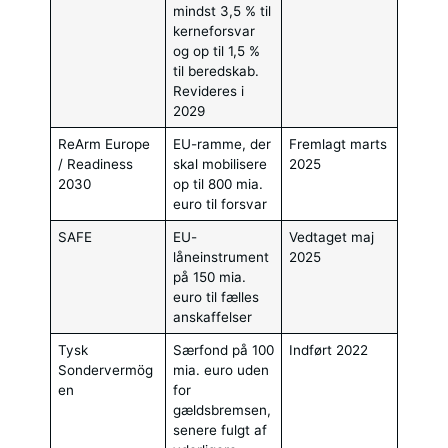
mindst 3,5 % til
kerneforsvar
og op til 1,5 %
til beredskab.
Revideres i
2029
ReArm Europe
EU-ramme, der
Fremlagt marts
/ Readiness
skal mobilisere
2025
2030
op til 800 mia.
euro til forsvar
SAFE
EU-
Vedtaget maj
låneinstrument
2025
på 150 mia.
euro til fælles
anskaffelser
Tysk
Særfond på 100
Indført 2022
Sondervermög
mia. euro uden
en
for
gældsbremsen,
senere fulgt af