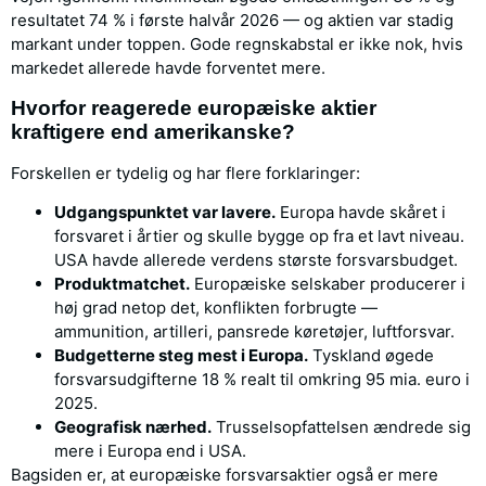
resultatet 74 % i første halvår 2026 — og aktien var stadig
markant under toppen. Gode regnskabstal er ikke nok, hvis
markedet allerede havde forventet mere.
Hvorfor reagerede europæiske aktier
kraftigere end amerikanske?
Forskellen er tydelig og har flere forklaringer:
Udgangspunktet var lavere.
Europa havde skåret i
forsvaret i årtier og skulle bygge op fra et lavt niveau.
USA havde allerede verdens største forsvarsbudget.
Produktmatchet.
Europæiske selskaber producerer i
høj grad netop det, konflikten forbrugte —
ammunition, artilleri, pansrede køretøjer, luftforsvar.
Budgetterne steg mest i Europa.
Tyskland øgede
forsvarsudgifterne 18 % realt til omkring 95 mia. euro i
2025.
Geografisk nærhed.
Trusselsopfattelsen ændrede sig
mere i Europa end i USA.
Bagsiden er, at europæiske forsvarsaktier også er mere