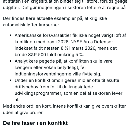
at staten i en krigssituation binder sig til store, forudsigelige
udgifter. Det gør indtjeningen i sektoren lettere at regne på.
Der findes flere aktuelle eksempler på, at krig ikke
automatisk løfter kurserne:
Amerikanske forsvarsaktier fik ikke noget varigt løft af
konflikten med Iran i 2026. NYSE Arca Defense-
indekset faldt næsten 8 % i marts 2026, mens det
brede S&P 500 faldt omkring 5 %.
Analytikere pegede på, at konflikten skulle vare
længere eller vokse betydeligt, før
indtjeningsforventningerne ville flytte sig.
Under en konflikt omdirigeres midler ofte til akutte
driftsbehov frem for til de langsigtede
udviklingsprogrammer, som en del af sektoren lever
af.
Med andre ord: en kort, intens konflikt kan give overskrifter
uden at give ordrer.
De fire faser i en konflikt