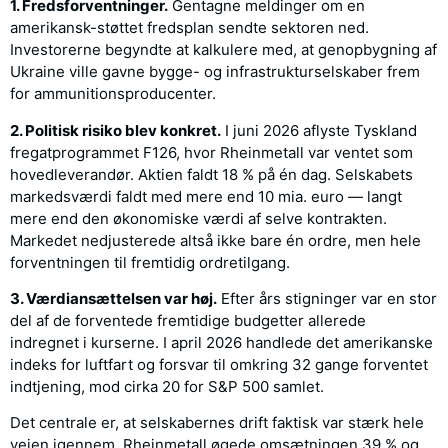
1. Fredsforventninger.
Gentagne meldinger om en
amerikansk-støttet fredsplan sendte sektoren ned.
Investorerne begyndte at kalkulere med, at genopbygning af
Ukraine ville gavne bygge- og infrastrukturselskaber frem
for ammunitionsproducenter.
2. Politisk risiko blev konkret.
I juni 2026 aflyste Tyskland
fregatprogrammet F126, hvor Rheinmetall var ventet som
hovedleverandør. Aktien faldt 18 % på én dag. Selskabets
markedsværdi faldt med mere end 10 mia. euro — langt
mere end den økonomiske værdi af selve kontrakten.
Markedet nedjusterede altså ikke bare én ordre, men hele
forventningen til fremtidig ordretilgang.
3. Værdiansættelsen var høj.
Efter års stigninger var en stor
del af de forventede fremtidige budgetter allerede
indregnet i kurserne. I april 2026 handlede det amerikanske
indeks for luftfart og forsvar til omkring 32 gange forventet
indtjening, mod cirka 20 for S&P 500 samlet.
Det centrale er, at selskabernes drift faktisk var stærk hele
vejen igennem. Rheinmetall øgede omsætningen 39 % og