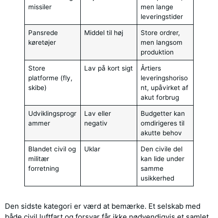
missiler
men lange
leveringstider
Pansrede
Middel til høj
Store ordrer,
køretøjer
men langsom
produktion
Store
Lav på kort sigt
Årtiers
platforme (fly,
leveringshoriso
skibe)
nt, upåvirket af
akut forbrug
Udviklingsprogr
Lav eller
Budgetter kan
ammer
negativ
omdirigeres til
akutte behov
Blandet civil og
Uklar
Den civile del
militær
kan lide under
forretning
samme
usikkerhed
Den sidste kategori er værd at bemærke. Et selskab med
både civil luftfart og forsvar får ikke nødvendigvis et samlet