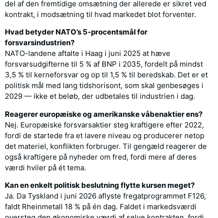
del af den fremtidige omsætning der allerede er sikret ved
kontrakt, i modsætning til hvad markedet blot forventer.
Hvad betyder NATO’s 5-procentsmål for
forsvarsindustrien?
NATO-landene aftalte i Haag i juni 2025 at hæve
forsvarsudgifterne til 5 % af BNP i 2035, fordelt på mindst
3,5 % til kerneforsvar og op til 1,5 % til beredskab. Det er et
politisk mål med lang tidshorisont, som skal genbesøges i
2029 — ikke et beløb, der udbetales til industrien i dag.
Reagerer europæiske og amerikanske våbenaktier ens?
Nej. Europæiske forsvarsaktier steg kraftigere efter 2022,
fordi de startede fra et lavere niveau og producerer netop
det materiel, konflikten forbruger. Til gengæld reagerer de
også kraftigere på nyheder om fred, fordi mere af deres
værdi hviler på ét tema.
Kan en enkelt politisk beslutning flytte kursen meget?
Ja. Da Tyskland i juni 2026 aflyste fregatprogrammet F126,
faldt Rheinmetall 18 % på én dag. Faldet i markedsværdi
oversteg den økonomiske værdi af selve kontrakten, fordi