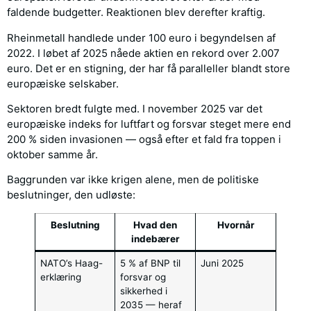
faldende budgetter. Reaktionen blev derefter kraftig.
Rheinmetall handlede under 100 euro i begyndelsen af
2022. I løbet af 2025 nåede aktien en rekord over 2.007
euro. Det er en stigning, der har få paralleller blandt store
europæiske selskaber.
Sektoren bredt fulgte med. I november 2025 var det
europæiske indeks for luftfart og forsvar steget mere end
200 % siden invasionen — også efter et fald fra toppen i
oktober samme år.
Baggrunden var ikke krigen alene, men de politiske
beslutninger, den udløste:
Beslutning
Hvad den
Hvornår
indebærer
NATO’s Haag-
5 % af BNP til
Juni 2025
erklæring
forsvar og
sikkerhed i
2035 — heraf