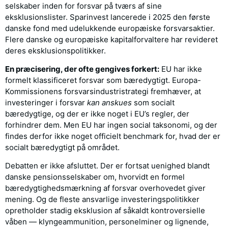
selskaber inden for forsvar på tværs af sine
eksklusionslister. Sparinvest lancerede i 2025 den første
danske fond med udelukkende europæiske forsvarsaktier.
Flere danske og europæiske kapitalforvaltere har revideret
deres eksklusionspolitikker.
En præcisering, der ofte gengives forkert:
EU har ikke
formelt klassificeret forsvar som bæredygtigt. Europa-
Kommissionens forsvarsindustristrategi fremhæver, at
investeringer i forsvar
kan anskues
som socialt
bæredygtige, og der er ikke noget i EU’s regler, der
forhindrer dem. Men EU har ingen social taksonomi, og der
findes derfor ikke noget officielt benchmark for, hvad der er
socialt bæredygtigt på området.
Debatten er ikke afsluttet. Der er fortsat uenighed blandt
danske pensionsselskaber om, hvorvidt en formel
bæredygtighedsmærkning af forsvar overhovedet giver
mening. Og de fleste ansvarlige investeringspolitikker
opretholder stadig eksklusion af såkaldt kontroversielle
våben — klyngeammunition, personelminer og lignende,