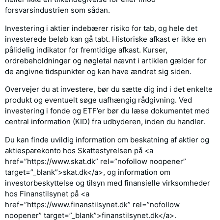
forsvarsindustrien som sådan.
Investering i aktier indebærer risiko for tab, og hele det
investerede beløb kan gå tabt. Historiske afkast er ikke en
pålidelig indikator for fremtidige afkast. Kurser,
ordrebeholdninger og nøgletal nævnt i artiklen gælder for
de angivne tidspunkter og kan have ændret sig siden.
Overvejer du at investere, bør du sætte dig ind i det enkelte
produkt og eventuelt søge uafhængig rådgivning. Ved
investering i fonde og ETF’er bør du læse dokumentet med
central information (KID) fra udbyderen, inden du handler.
Du kan finde uvildig information om beskatning af aktier og
aktiesparekonto hos Skattestyrelsen på <a
href=”https://www.skat.dk” rel=”nofollow noopener”
target=”_blank”>skat.dk</a>, og information om
investorbeskyttelse og tilsyn med finansielle virksomheder
hos Finanstilsynet på <a
href=”https://www.finanstilsynet.dk” rel=”nofollow
noopener” target=”_blank”>finanstilsynet.dk</a>.