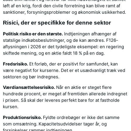
løft af en krig, fordi den civile forretning kan blive ramt af
sanktioner, forsyningsproblemer og økonomisk usikkerhed.
Risici, der er specifikke for denne sektor
Politisk risiko er den største.
Indtjeningen afhænger af
statslige indkøbsbeslutninger, og de kan ændres. F126-
aflysningen i 2026 er det tydeligste eksempel: en regering
skiftede mening, og en aktie faldt 18 % på en dag.
Fredsrisiko.
Et forløb, der er positivt for samfundet, kan
være negativt for kurserne. Det er et usædvanligt træk ved
sektoren og bør indregnes.
Værdiansættelsesrisiko.
Når en aktie er steget flere
hundrede procent, er meget af fremtiden allerede indregnet
i prisen. Så skal der leveres perfekt bare for at fastholde
kursen.
Produktionsrisiko.
Fyldte ordrebøger er ikke det samme
som omsætning. Kapacitetsudvidelser tager år, og
forsinkelser rammer indtjeningen.