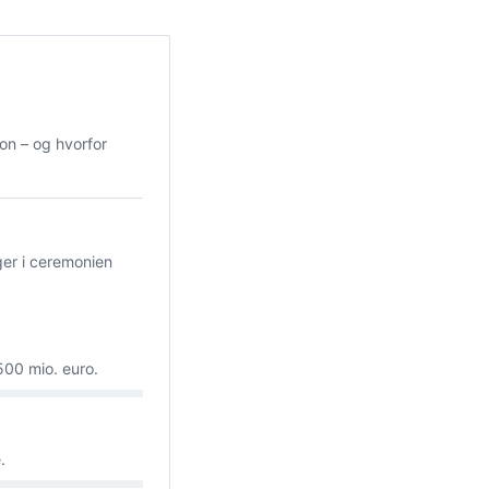
tion – og hvorfor
ger i ceremonien
500 mio. euro.
.