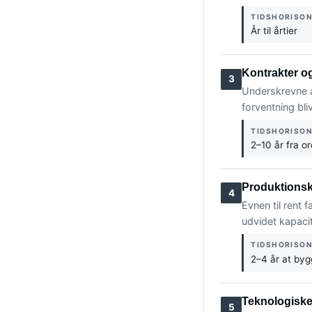
TIDSHORISO
År til årtier
Kontrakter o
3
Underskrevne af
forventning blive
TIDSHORISO
2–10 år fra or
Produktionsk
4
Evnen til rent 
udvidet kapaci
TIDSHORISO
2–4 år at by
Teknologiske 
5