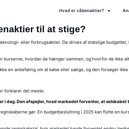
Hvad er våbenaktier?
An
naktier til at stige?
nologi- eller forbrugsaktier. De drives af statslige budgetter,
ker kurserne, hvordan de hænger sammen, og hvorfor de ikke al
ikke en anbefaling om at købe eller sælge, og den forsøger ikke
der forklarer det meste:
er i dag. Den afspejler, hvad markedet forventer, at selskabet t
regnskaberne gør. En budgetbeslutning i 2025 kan flytte en kur
å gode regnskabstal, hvis markedet havde forventet endnu bedre