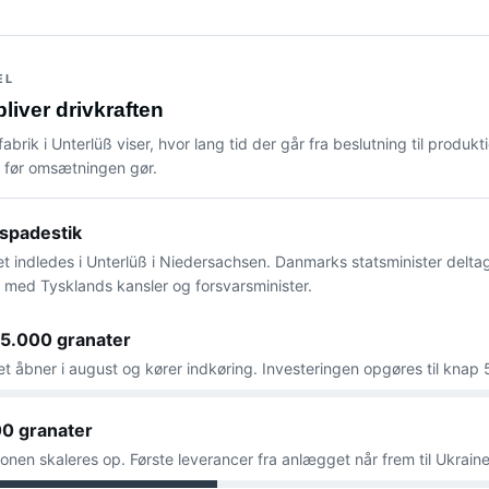
EL
bliver drivkraften
ifabrik i Unterlüß viser, hvor lang tid der går fra beslutning til produk
 før omsætningen gør.
 spadestik
t indledes i Unterlüß i Niedersachsen. Danmarks statsminister delta
med Tysklands kansler og forsvarsminister.
 25.000 granater
 åbner i august og kører indkøring. Investeringen opgøres til knap 
0 granater
onen skaleres op. Første leverancer fra anlægget når frem til Ukraine