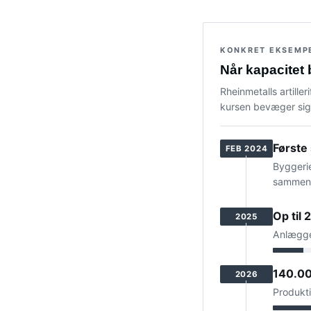
KONKRET EKSEMP
Når kapacitet 
Rheinmetalls artiller
kursen bevæger sig
Første
FEB 2024
Byggerie
sammen 
Op til
2025
Anlægget
140.00
2026
Produkti