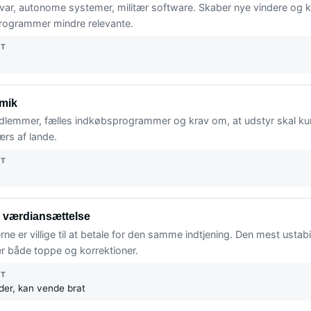
rsvar, autonome systemer, militær software. Skaber nye vindere og 
rogrammer mindre relevante.
NT
mik
emmer, fælles indkøbsprogrammer og krav om, at udstyr skal ku
rs af lande.
NT
 værdiansættelse
ne er villige til at betale for den samme indtjening. Den mest ustabi
er både toppe og korrektioner.
NT
der, kan vende brat