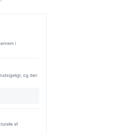
igennem i
orudsigeligt, og den
urelle af