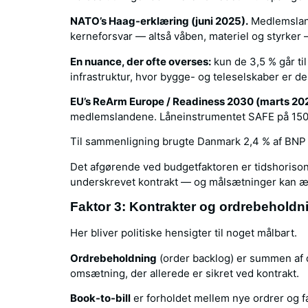
NATO’s Haag-erklæring (juni 2025).
Medlemslande
kerneforsvar — altså våben, materiel og styrker 
En nuance, der ofte overses:
kun de 3,5 % går til
infrastruktur, hvor bygge- og teleselskaber er 
EU’s ReArm Europe / Readiness 2030 (marts 20
medlemslandene. Låneinstrumentet SAFE på 150 m
Til sammenligning brugte Danmark 2,4 % af BNP p
Det afgørende ved budgetfaktoren er tidshorisonte
underskrevet kontrakt — og målsætninger kan æ
Faktor 3: Kontrakter og ordrebeholdn
Her bliver politiske hensigter til noget målbart.
Ordrebeholdning
(order backlog) er summen af d
omsætning, der allerede er sikret ved kontrakt.
Book-to-bill
er forholdet mellem nye ordrer og f