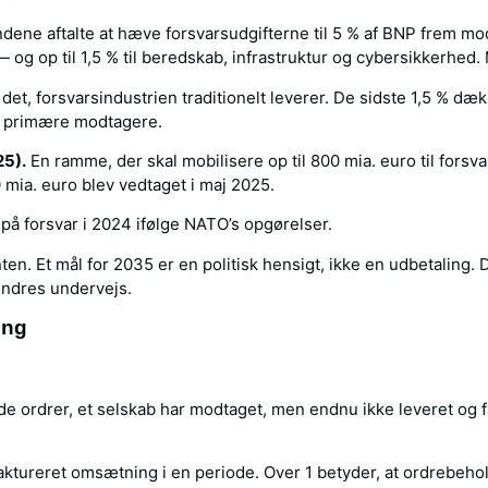
ne aftalte at hæve forsvarsudgifterne til 5 % af BNP frem mod 
— og op til 1,5 % til beredskab, infrastruktur og cybersikkerhe
 det, forsvarsindustrien traditionelt leverer. De sidste 1,5 % dæk
de primære modtagere.
25).
En ramme, der skal mobilisere op til 800 mia. euro til forsv
ia. euro blev vedtaget i maj 2025.
å forsvar i 2024 ifølge NATO’s opgørelser.
n. Et mål for 2035 er en politisk hensigt, ikke en udbetaling. D
ndres undervejs.
ing
e ordrer, et selskab har modtaget, men endnu ikke leveret og fa
aktureret omsætning i en periode. Over 1 betyder, at ordrebeho