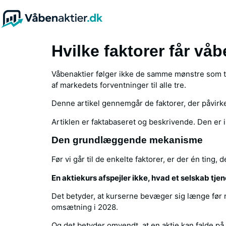
Hvilke faktorer får våbe
Våbenaktier følger ikke de samme mønstre som tek
af markedets forventninger til alle tre.
Denne artikel gennemgår de faktorer, der påvir
Artiklen er faktabaseret og beskrivende. Den er 
Den grundlæggende mekanisme
Før vi går til de enkelte faktorer, er der én ting, 
En aktiekurs afspejler ikke, hvad et selskab tjen
Det betyder, at kurserne bevæger sig længe før 
omsætning i 2028.
Og det betyder omvendt, at en aktie kan falde p