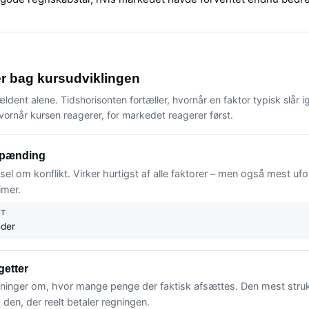
er bag kursudviklingen
ældent alene. Tidshorisonten fortæller, hvornår en faktor typisk slår 
vornår kursen reagerer, for markedet reagerer først.
spænding
ssel om konflikt. Virker hurtigst af alle faktorer – men også mest uf
imer.
NT
eder
etter
utninger om, hvor mange penge der faktisk afsættes. Den mest strukt
 den, der reelt betaler regningen.