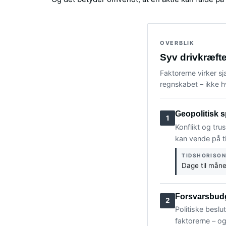
OVERBLIK
Syv drivkræft
Faktorerne virker sj
regnskabet – ikke h
Geopolitisk 
1
Konflikt og tru
kan vende på t
TIDSHORISO
Dage til mån
Forsvarsbudg
2
Politiske besl
faktorerne – og