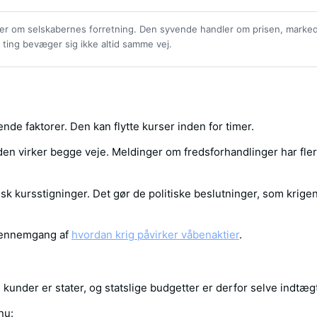
ler om selskabernes forretning. Den syvende handler om prisen, marke
 ting bevæger sig ikke altid samme vej.
ende faktorer. Den kan flytte kurser inden for timer.
en virker begge veje. Meldinger om fredsforhandlinger har fle
matisk kursstigninger. Det gør de politiske beslutninger, som krig
gennemgang af
hvordan krig påvirker våbenaktier
.
s kunder er stater, og statslige budgetter er derfor selve indtæ
nu: