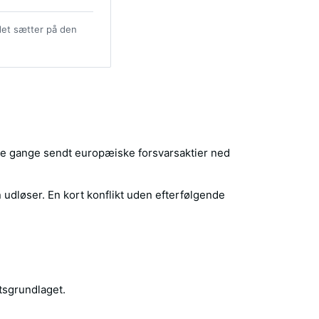
det sætter på den
re gange sendt europæiske forsvarsaktier ned
en udløser. En kort konflikt uden efterfølgende
gtsgrundlaget.