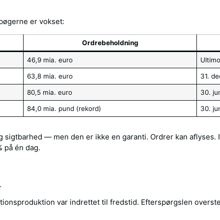
ebøgerne er vokset:
Ordrebeholdning
46,9 mia. euro
Ultim
63,8 mia. euro
31. d
80,5 mia. euro
30. ju
84,0 mia. pund (rekord)
30. ju
 sigtbarhed — men den er ikke en garanti. Ordrer kan aflyses. 
% på én dag.
.
ionsproduktion var indrettet til fredstid. Efterspørgslen overs