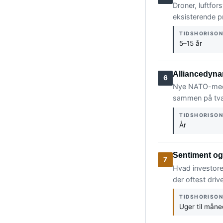
Droner, luftfo
eksisterende p
TIDSHORISO
5–15 år
Alliancedyna
6
Nye NATO-medl
sammen på tvæ
TIDSHORISO
År
Sentiment og
7
Hvad investorer
der oftest driv
TIDSHORISO
Uger til måne